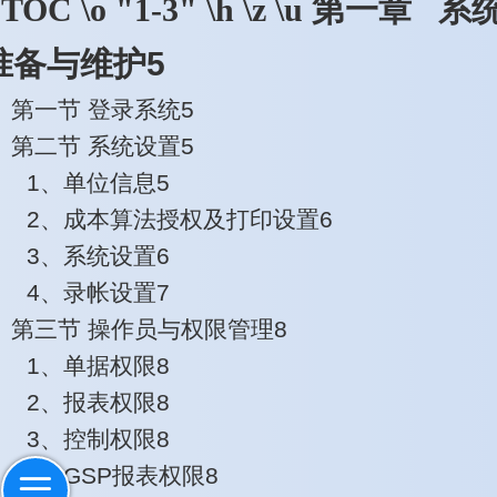
第一章
系
TOC \o "1-3" \h \z \u
准备与维护
5
第一节
登录系统
5
第二节
系统设置
5
1
、单位信息
5
2
、成本算法授权及打印设置
6
3
、系统设置
6
4
、录帐设置
7
第三节
操作员与权限管理
8
1
、单据权限
8
2
、报表权限
8
3
、控制权限
8
4
、
GSP
报表权限
8